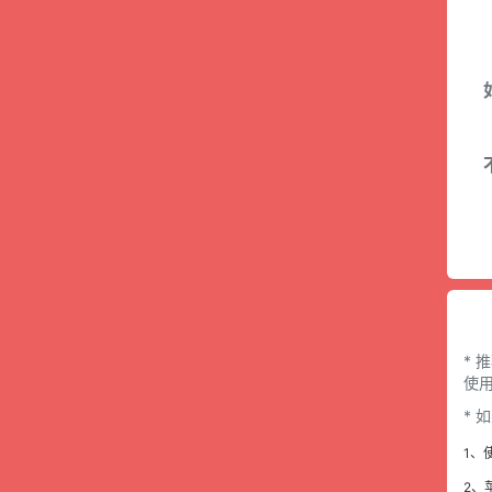
* 
使用
*
1、
2、