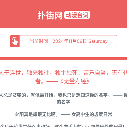
扑街网
动漫台词
当前时间：2024年11月09日 Saturday
人于浮世，独来独往，独生独死，苦乐自当，无有
者。——《无量寿经》
人总是贪婪的，就像最开始，我也只是想知道你的名字。 —— 
的名字
夕阳真是耀眼无比啊。 —— 女高中生的虚度日常
今后无论发生什么事也好，这个左手上的⋯⋯都是同伴的记号！