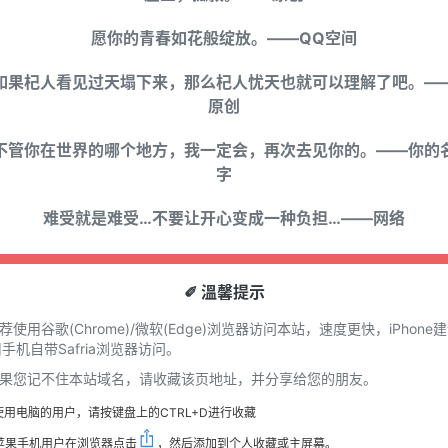
愿你的青春如花般绽放。——QQ空间
如果杞人看见过天塌下来，那么杞人忧天也就可以理解了吧。—
原创
不管你在世界的哪个地方，我一定会，再次去见你的。——你的
字
难受就是难受…不要让开心变成一种负担…——网络
✐ 溫馨提示
推荐使用谷歌(Chrome)/微软(Edge)浏览器访问本站，速度更快，iPhone
手机自带Safria浏览器访问。
 如果您记不住本站域名，请收藏该页地址，并分享给您的朋友。
使用电脑的用户，请按键盘上的CTRL+D进行收藏
苹果手机用户在浏览器点击
，然后添加到个人收藏或主屏幕。