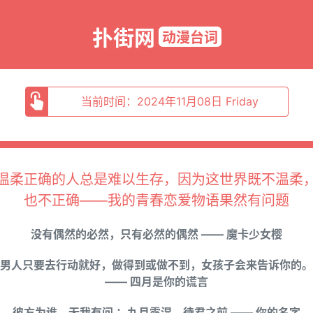
扑街网
动漫台词
当前时间：2024年11月08日 Friday
温柔正确的人总是难以生存，因为这世界既不温柔
也不正确——我的青春恋爱物语果然有问题
没有偶然的必然，只有必然的偶然 —— 魔卡少女樱
男人只要去行动就好，做得到或做不到，女孩子会来告诉你的。
—— 四月是你的谎言
彼方为谁，无我有问 ；九月露湿，待君之前 —— 你的名字