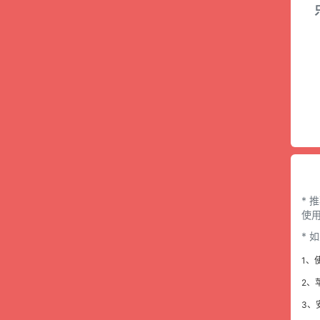
* 
使用
*
1、
2、
3、