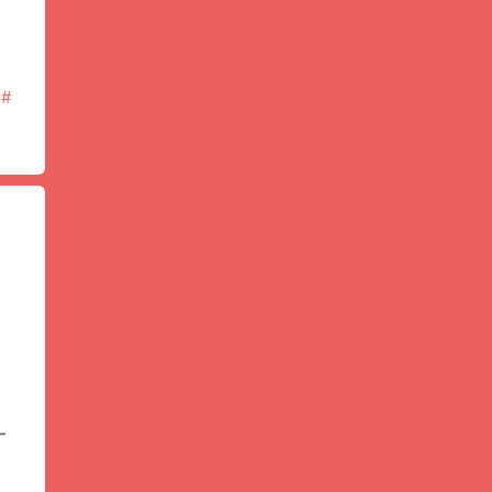
#
！
—