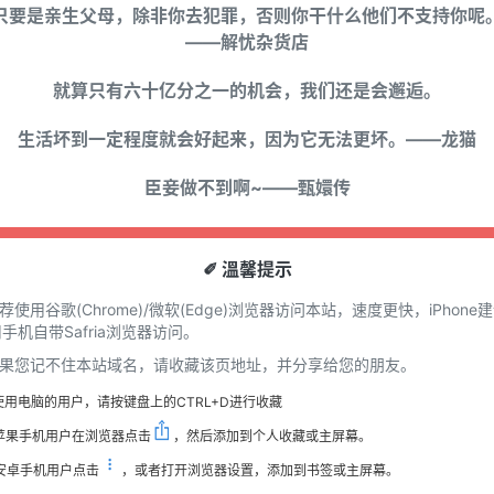
只要是亲生父母，除非你去犯罪，否则你干什么他们不支持你呢
——解忧杂货店
就算只有六十亿分之一的机会，我们还是会邂逅。
生活坏到一定程度就会好起来，因为它无法更坏。——龙猫
臣妾做不到啊~——甄嬛传
✐ 溫馨提示
推荐使用谷歌(Chrome)/微软(Edge)浏览器访问本站，速度更快，iPhone
手机自带Safria浏览器访问。
 如果您记不住本站域名，请收藏该页地址，并分享给您的朋友。
使用电脑的用户，请按键盘上的CTRL+D进行收藏
苹果手机用户在浏览器点击
，然后添加到个人收藏或主屏幕。
安卓手机用户点击
，或者打开浏览器设置，添加到书签或主屏幕。