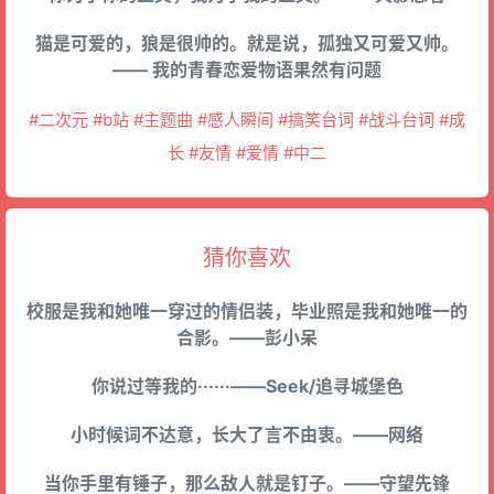
猫是可爱的，狼是很帅的。就是说，孤独又可爱又帅。
—— 我的青春恋爱物语果然有问题
#二次元 #b站 #主题曲 #感人瞬间 #搞笑台词 #战斗台词 #成
长 #友情 #爱情 #中二
猜你喜欢
校服是我和她唯一穿过的情侣装，毕业照是我和她唯一的
合影。——彭小呆
你说过等我的······——Seek/追寻城堡色
小时候词不达意，长大了言不由衷。——网络
当你手里有锤子，那么敌人就是钉子。——守望先锋