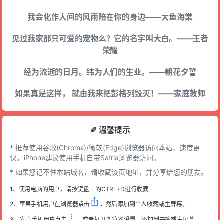
我会化作人间的风雨陪在你的身边——大鱼海棠
见过我家那只可爱的宠物么？它的名字叫大白。——王者
荣耀
经为流逝的日月。纬为人们的生业。——朝花夕誓
如果真是这样， 就由我来把彭格列毁灭！——家庭教师
✐ 溫馨提示
* 推荐使用谷歌(Chrome)/微软(Edge)浏览器访问本站，速度更
快，iPhone建议使用手机自带Safria浏览器访问。
* 如果您记不住本站域名，请收藏该页地址，并分享给您的朋友。
1、使用电脑的用户，请按键盘上的CTRL+D进行收藏
2、苹果手机用户在浏览器点击
，然后添加到个人收藏或主屏幕。
3、安卓手机用户点击
，或者打开浏览器设置，添加到书签或主屏幕。