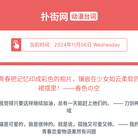
扑街网
动漫台词
当前时间：2024年11月06日 Wednesday
青春把记忆印成彩色的相片，镶嵌在少女如云柔软
裙摆里！——春色の空
我觉得只要这样继续加油，总有一天能赶上他们的。 —— 刀剑
域
猫是可爱的，狼是很帅的。就是说，孤独又可爱又帅。 —— 我
青春恋爱物语果然有问题