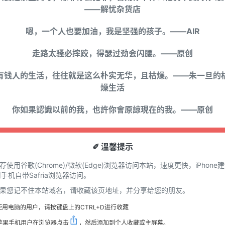
——解忧杂货店
嗯，一个人也要加油，我是坚强的孩子。——AIR
走路太骚必摔跤，得瑟过劲会闪腰。——原创
有钱人的生活，往往就是这么朴实无华，且枯燥。——朱一旦的
燥生活
你如果認識以前的我，也許你會原諒現在的我。——原创
✐ 溫馨提示
推荐使用谷歌(Chrome)/微软(Edge)浏览器访问本站，速度更快，iPhone
手机自带Safria浏览器访问。
 如果您记不住本站域名，请收藏该页地址，并分享给您的朋友。
使用电脑的用户，请按键盘上的CTRL+D进行收藏
苹果手机用户在浏览器点击
，然后添加到个人收藏或主屏幕。