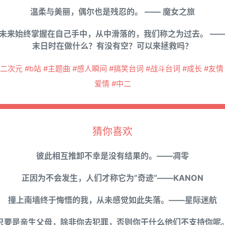
温柔与美丽，偶尔也是残忍的。 —— 魔女之旅
未来始终掌握在自己手中，从中滑落的，我们称之为过去。 —
末日时在做什么？有没有空？可以来拯救吗？
#二次元 #b站 #主题曲 #感人瞬间 #搞笑台词 #战斗台词 #成长 #友情 
爱情 #中二
猜你喜欢
彼此相互推卸不幸是没有结果的。——凋零
正因为不会发生，人们才称它为”奇迹“——KANON
撞上南墙终于悔悟的我，从未感觉如此失落。——星际迷航
只要是亲生父母，除非你去犯罪，否则你干什么他们不支持你呢