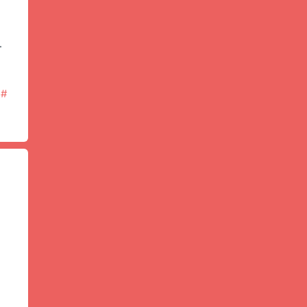
—
#
。