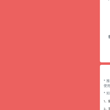
* 
使用
*
1、
2、