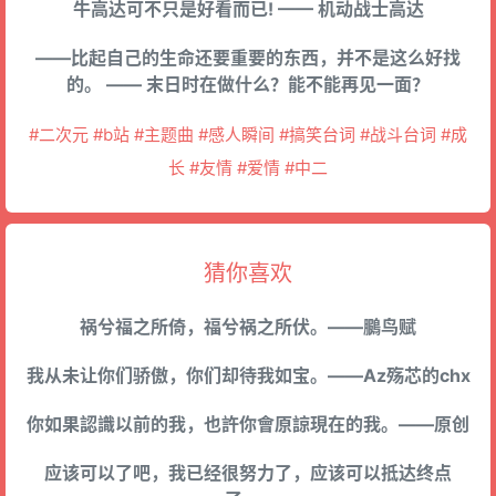
牛高达可不只是好看而已! —— 机动战士高达
——比起自己的生命还要重要的东西，并不是这么好找
的。 —— 末日时在做什么？能不能再见一面？
#二次元 #b站 #主题曲 #感人瞬间 #搞笑台词 #战斗台词 #成
长 #友情 #爱情 #中二
猜你喜欢
祸兮福之所倚，福兮祸之所伏。——鵩鸟赋
我从未让你们骄傲，你们却待我如宝。——Az殇芯的chx
你如果認識以前的我，也許你會原諒現在的我。——原创
应该可以了吧，我已经很努力了，应该可以抵达终点