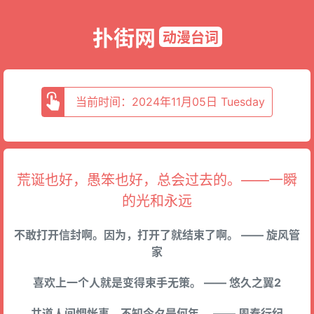
扑街网
动漫台词
当前时间：2024年11月05日 Tuesday
荒诞也好，愚笨也好，总会过去的。——一瞬
的光和永远
不敢打开信封啊。因为，打开了就结束了啊。 —— 旋风管
家
喜欢上一个人就是变得束手无策。 —— 悠久之翼2
共道人间惆怅事，不知今夕是何年。 —— 周秦行纪