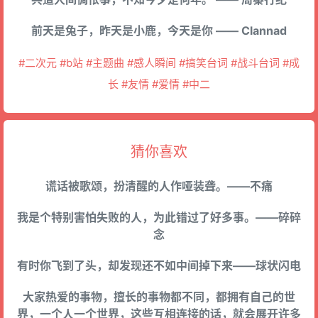
前天是兔子，昨天是小鹿，今天是你 —— Clannad
#二次元 #b站 #主题曲 #感人瞬间 #搞笑台词 #战斗台词 #成
长 #友情 #爱情 #中二
猜你喜欢
谎话被歌颂，扮清醒的人作哑装聋。——不痛
我是个特别害怕失败的人，为此错过了好多事。——碎碎
念
有时你飞到了头，却发现还不如中间掉下来——球状闪电
大家热爱的事物，擅长的事物都不同，都拥有自己的世
界，一个人一个世界，这些互相连接的话，就会展开许多