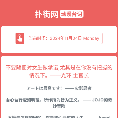
扑街网
动漫台词
当前时间：2024年11月04日 Monday
不要随便对女生做承诺,尤其是在你没有把握的
情况下。——光环:士官长
アートは最高です！ —— 火影忍者
吾心吾行澄如明镜，所作所为皆为正义。 —— JOJO的奇
妙冒险
不管是怎样的回忆，都是我们活过的人生。 —— Angel