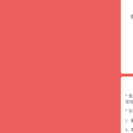
* 
使用
*
1、
2、