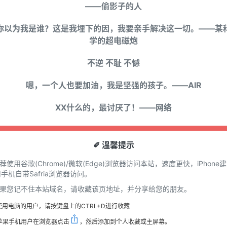
——偷影子的人
你以为我是谁？这是我埋下的因，我要亲手解决这一切。——某
学的超电磁炮
不逆 不耻 不憾
嗯，一个人也要加油，我是坚强的孩子。——AIR
XX什么的，最讨厌了！——网络
✐ 溫馨提示
推荐使用谷歌(Chrome)/微软(Edge)浏览器访问本站，速度更快，iPhone
手机自带Safria浏览器访问。
 如果您记不住本站域名，请收藏该页地址，并分享给您的朋友。
使用电脑的用户，请按键盘上的CTRL+D进行收藏
苹果手机用户在浏览器点击
，然后添加到个人收藏或主屏幕。