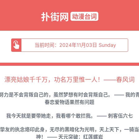
扑街网
动漫台词
当前时间：2024年11月03日 Sunday
漂亮姑娘千千万，功名万里惟一人！——春风词
努力是不会背叛自己的，虽然梦想有时会背叛自己。 —— 我的
春恋爱物语果然有问题
我今天就是要带她走，我看哪个敢拦我。 —— 刺客伍六七
挚友的执念烙印此身，无尽的黑暗化为光明，天上天下，一骑当
神！ —— 天元突破：红莲螺岩