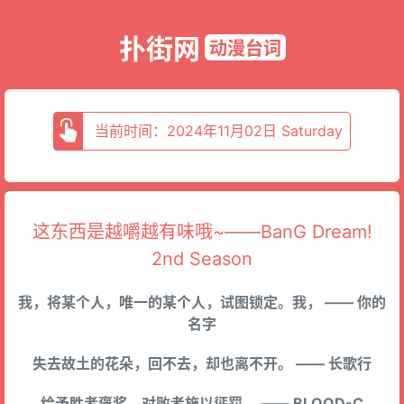
扑街网
动漫台词
当前时间：2024年11月02日 Saturday
这东西是越嚼越有味哦~——BanG Dream!
2nd Season
我，将某个人，唯一的某个人，试图锁定。我， —— 你的
名字
失去故土的花朵，回不去，却也离不开。 —— 长歌行
给予胜者褒奖，对败者施以惩罚。 —— BLOOD-C