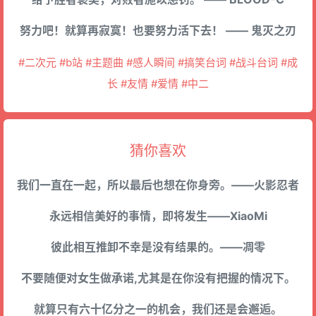
努力吧！就算再寂寞！也要努力活下去！ —— 鬼灭之刃
#二次元 #b站 #主题曲 #感人瞬间 #搞笑台词 #战斗台词 #成
长 #友情 #爱情 #中二
猜你喜欢
我们一直在一起，所以最后也想在你身旁。——火影忍者
永远相信美好的事情，即将发生——XiaoMi
彼此相互推卸不幸是没有结果的。——凋零
不要随便对女生做承诺,尤其是在你没有把握的情况下。
就算只有六十亿分之一的机会，我们还是会邂逅。