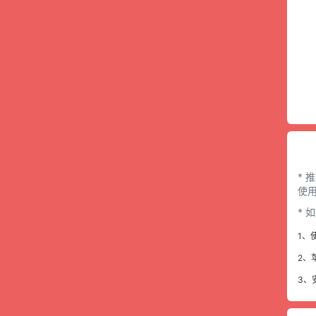
* 
使用
*
1、
2、
3、