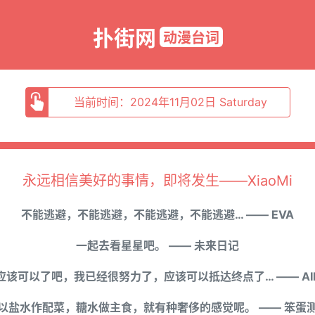
扑街网
动漫台词
当前时间：2024年11月02日 Saturday
永远相信美好的事情，即将发生——XiaoMi
不能逃避，不能逃避，不能逃避，不能逃避… —— EVA
一起去看星星吧。 —— 未来日记
应该可以了吧，我已经很努力了，应该可以抵达终点了… —— AI
以盐水作配菜，糖水做主食，就有种奢侈的感觉呢。 —— 笨蛋