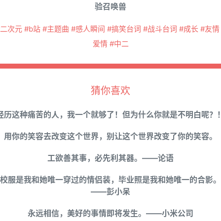
验召唤兽
#二次元 #b站 #主题曲 #感人瞬间 #搞笑台词 #战斗台词 #成长 #友情 
爱情 #中二
猜你喜欢
经历这种痛苦的人，我一个就够了！但为什么你就是不明白呢？
用你的笑容去改变这个世界，别让这个世界改变了你的笑容。
工欲善其事，必先利其器。——论语
校服是我和她唯一穿过的情侣装，毕业照是我和她唯一的合影。
——彭小呆
永远相信，美好的事情即将发生。——小米公司