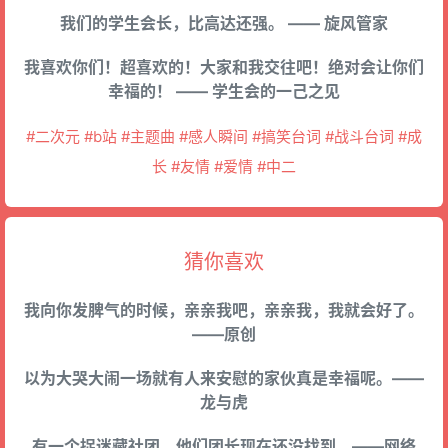
我们的学生会长，比高达还强。 —— 旋风管家
我喜欢你们！超喜欢的！大家和我交往吧！绝对会让你们
幸福的！ —— 学生会的一己之见
#二次元 #b站 #主题曲 #感人瞬间 #搞笑台词 #战斗台词 #成
长 #友情 #爱情 #中二
猜你喜欢
我向你发脾气的时候，亲亲我吧，亲亲我，我就会好了。
——原创
以为大哭大闹一场就有人来安慰的家伙真是幸福呢。——
龙与虎
有一个捉迷藏社团，他们团长现在还没找到。——网络