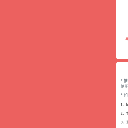
* 
使用
*
1、
2、
3、