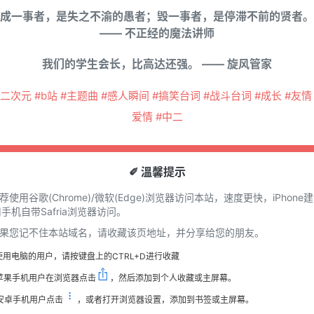
成一事者，是失之不渝的愚者；毁一事者，是停滞不前的贤者。
—— 不正经的魔法讲师
我们的学生会长，比高达还强。 —— 旋风管家
#二次元 #b站 #主题曲 #感人瞬间 #搞笑台词 #战斗台词 #成长 #友情 
爱情 #中二
✐ 溫馨提示
推荐使用谷歌(Chrome)/微软(Edge)浏览器访问本站，速度更快，iPhone
手机自带Safria浏览器访问。
 如果您记不住本站域名，请收藏该页地址，并分享给您的朋友。
使用电脑的用户，请按键盘上的CTRL+D进行收藏
苹果手机用户在浏览器点击
，然后添加到个人收藏或主屏幕。
安卓手机用户点击
，或者打开浏览器设置，添加到书签或主屏幕。