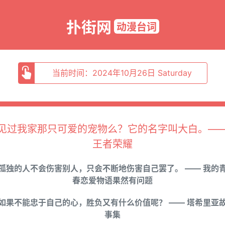
扑街网
动漫台词
当前时间：2024年10月26日 Saturday
见过我家那只可爱的宠物么？它的名字叫大白。—
王者荣耀
孤独的人不会伤害别人，只会不断地伤害自己罢了。 —— 我的
春恋爱物语果然有问题
如果不能忠于自己的心，胜负又有什么价值呢？ —— 塔希里亚
事集