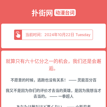
扑街网
动漫台词
当前时间：2024年10月22日 Tuesday
就算只有六十亿分之一的机会，我们还是会邂
逅。
不愿意的时候，逃跑也没有关系！ —— 灵能百分百
我又不是因为你们的评价才去当的英雄，是因为我想当才
去当的。 —— 一拳超人
あなたは敵だけど悪くない。 —— 火影忍者