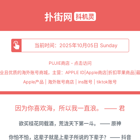
扑街网
抖机灵
当前时间：2025年10月05日 Sunday
PUJIE商店 - 点击访问
业且优质的海外账号商城，主营：APPLE ID|Apple商店|折扣苹果商品|
Apple产品 | 海外账号商店 | ins账号 | tiktok账号
因为你喜欢海，所以我一直浪。 —— 君
欲买桂花同载酒，荒泷天下第一斗。 —— 原神
你怕不怕，这辈子就是上辈子所说的下辈子？ —— 抖音