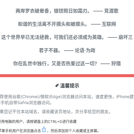
两岸罗衣破晕香，银钗照日如霜刃。 —— 竞渡歌
和谐的生活离不开摸头和被摸头。 —— 互联网
这个世界早已无法拯救，可我们还必须成为英雄。 —— 崩坏三
君子不器。 —— 论语·为政
你在乱世中独行，又是否热爱过这一切？ —— 狩猎
✐ 溫馨提示
推荐使用谷歌(Chrome)/微软(Edge)浏览器访问本站，速度更快，iPhone
手机自带Safria浏览器访问。
 如果您记不住本站域名，请收藏该页地址，并分享给您的朋友。
使用电脑的用户，请按键盘上的CTRL+D进行收藏
苹果手机用户在浏览器点击
，然后添加到个人收藏或主屏幕。