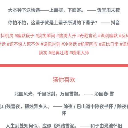
大本钟下送快递——上面摆，下面寄。 —— 饭堂周末夜
你怕不怕，这辈子就是上辈子所说的下辈子？ —— 抖音
#抖机灵 #幽默段子 #搞笑瞬间 #脑洞大开 #奇葩言论 #讽刺幽默 #反
笑话 #语不惊人死不休 #调侃时刻 #冷笑话 #机智回应 #逗比日常 #讽
搞笑 #经典吐槽 #嘴炮大师
猜你喜欢
北国风光，千里冰封，万里雪飘。 —— 沁园春·雪
乱山残雪夜，孤烛异乡人。 —— 除夜 / 巴山道中除夜书怀 / 除夜
怀
人生到处知何似，应似飞鸿踏雪泥。 —— 和子由渑池怀旧