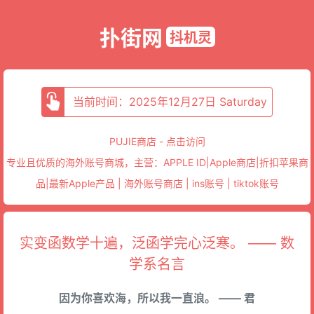
扑街网
抖机灵
当前时间：2025年12月27日 Saturday
PUJIE商店 - 点击访问
专业且优质的海外账号商城，主营：APPLE ID|Apple商店|折扣苹果商
品|最新Apple产品 | 海外账号商店 | ins账号 | tiktok账号
实变函数学十遍，泛函学完心泛寒。 —— 数
学系名言
因为你喜欢海，所以我一直浪。 —— 君