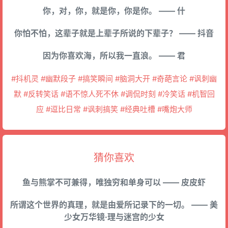
你，对，你，就是你，你是你。 —— 什
你怕不怕，这辈子就是上辈子所说的下辈子？ —— 抖音
因为你喜欢海，所以我一直浪。 —— 君
#抖机灵 #幽默段子 #搞笑瞬间 #脑洞大开 #奇葩言论 #讽刺幽
默 #反转笑话 #语不惊人死不休 #调侃时刻 #冷笑话 #机智回
应 #逗比日常 #讽刺搞笑 #经典吐槽 #嘴炮大师
猜你喜欢
鱼与熊掌不可兼得，唯独穷和单身可以 —— 皮皮虾
所谓这个世界的真理，就是由爱所记录下的一切。 —— 美
少女万华镜·理与迷宫的少女