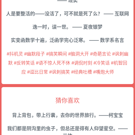
—— 现实
人是要整活的——没活了，可不就是死了么？ —— 互联网
逸一时，误一世。 —— 夏夜银梦
实变函数学十遍，泛函学完心泛寒。 —— 数学系名言
#抖机灵 #幽默段子 #搞笑瞬间 #脑洞大开 #奇葩言论 #讽刺幽
默 #反转笑话 #语不惊人死不休 #调侃时刻 #冷笑话 #机智回
应 #逗比日常 #讽刺搞笑 #经典吐槽 #嘴炮大师
猜你喜欢
背上背包，带上行囊，去你的世界旅行。——柯宝宝
我们都是阴沟里的虫子，但总还是得有人仰望星空。——