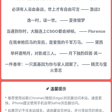
必须有人浴血奋战，世上才有自由可言 —— 激战2
逸一时，误一世。 —— 夏夜银梦
当遇到你时，大脑连上CSGO都会掉帧。 —— Florence
在我单枪匹马的背后，是爱我的千军万马。 —— 黛西
举杯邀明月，对影成三人。 —— 月下独酌四首·其一
一件善举：一只莫基因为你与家人团聚了。 —— 精灵与萤
火意志
✐ 溫馨提示
* 推荐使用谷歌(Chrome)/微软(Edge)浏览器访问本站，速度更
快，iPhone建议使用手机自带Safria浏览器访问。
* 如果您记不住本站域名，请收藏该页地址，并分享给您的朋友。