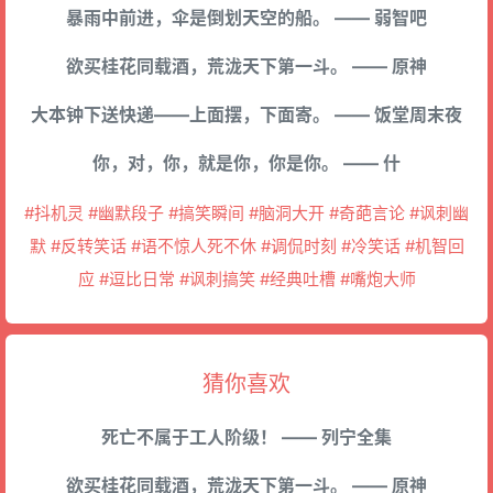
暴雨中前进，伞是倒划天空的船。 —— 弱智吧
欲买桂花同载酒，荒泷天下第一斗。 —— 原神
大本钟下送快递——上面摆，下面寄。 —— 饭堂周末夜
你，对，你，就是你，你是你。 —— 什
#抖机灵 #幽默段子 #搞笑瞬间 #脑洞大开 #奇葩言论 #讽刺幽
默 #反转笑话 #语不惊人死不休 #调侃时刻 #冷笑话 #机智回
应 #逗比日常 #讽刺搞笑 #经典吐槽 #嘴炮大师
猜你喜欢
死亡不属于工人阶级！ —— 列宁全集
欲买桂花同载酒，荒泷天下第一斗。 —— 原神