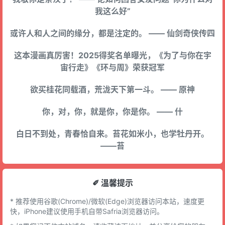
我这么好”
或许人和人之间的缘分，都是注定的。 —— 仙剑奇侠传四
这本漫画真厉害！2025得奖名单曝光，《为了与你在宇
宙行走》《环与周》荣获冠军
欲买桂花同载酒，荒泷天下第一斗。 —— 原神
你，对，你，就是你，你是你。 —— 什
白日不到处，青春恰自来。苔花如米小，也学牡丹开。
——苔
✐ 溫馨提示
* 推荐使用谷歌(Chrome)/微软(Edge)浏览器访问本站，速度更
快，iPhone建议使用手机自带Safria浏览器访问。