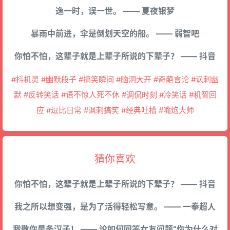
逸一时，误一世。 —— 夏夜银梦
暴雨中前进，伞是倒划天空的船。 —— 弱智吧
你怕不怕，这辈子就是上辈子所说的下辈子？ —— 抖音
#抖机灵 #幽默段子 #搞笑瞬间 #脑洞大开 #奇葩言论 #讽刺幽
默 #反转笑话 #语不惊人死不休 #调侃时刻 #冷笑话 #机智回
应 #逗比日常 #讽刺搞笑 #经典吐槽 #嘴炮大师
猜你喜欢
你怕不怕，这辈子就是上辈子所说的下辈子？ —— 抖音
我之所以想变强，是为了活得轻松写意。 —— 一拳超人
我敬你是条汉子！ —— 论如何回答女友问题“你为什么对